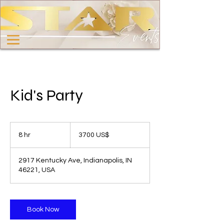
Kid's Party
3700
dólares
8 hr
8
3700 US$
estadounidenses
h
r
2917 Kentucky Ave, Indianapolis, IN
46221, USA
Book Now