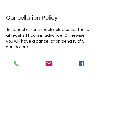
Cancellation Policy
To cancel or reschedule, please contact us
at least 24 hours in advance. Otherwise
you will have a cancellation penalty of $
500 dollars.
Contact Details
2917 Kentucky Ave, Indianapolis, IN 46221,
USA
(732) 322-5232
gladysmachuca751@gmail.com